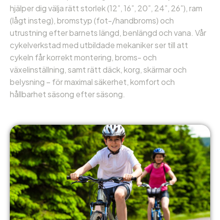
hjälper dig välja rätt storlek (12”, 16”, 20”, 24”, 26”), ram
(lågt insteg), bromstyp (fot-/handbroms) och
utrustning efter barnets längd, benlängd och vana. Vår
cykelverkstad med utbildade mekaniker ser till att
cykeln får korrekt montering, broms- och
växelinställning, samt rätt däck, korg, skärmar och
belysning – för maximal säkerhet, komfort och
hållbarhet säsong efter säsong.