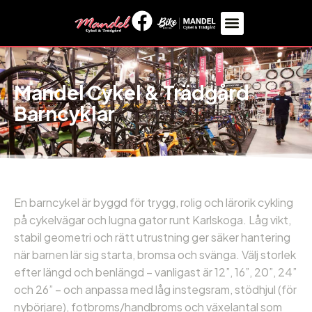
Mandel Cykel & Trädgård
Barncyklar
En barncykel är byggd för trygg, rolig och lärorik cykling
på cykelvägar och lugna gator runt Karlskoga. Låg vikt,
stabil geometri och rätt utrustning ger säker hantering
när barnen lär sig starta, bromsa och svänga. Välj storlek
efter längd och benlängd – vanligast är 12”, 16”, 20”, 24”
och 26” – och anpassa med låg instegsram, stödhjul (för
nybörjare), fotbroms/handbroms och växelantal som