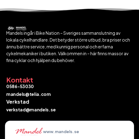
Mandels ingår i Bike Nation – Sveriges sammanslutning av
lokala cykelhandlare. Det betyder större utbud, bra priser och
ännu bättre service, med kunnig personal och erfarna
cykelmekaniker i butiken. Välkommen in – här finns massor av
fina cyklar och hjälpen du behöver.
Kontakt
0586-53030
mandels@telia.com
Verkstad
verkstad@mandels.se​​​​​​​
Hitta till oss
www.mandels.se
Skogsbovägen 4A