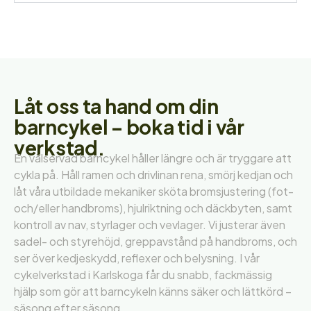
Låt oss ta hand om din
barncykel – boka tid i vår
verkstad.
En välservad barncykel håller längre och är tryggare att
cykla på. Håll ramen och drivlinan rena, smörj kedjan och
låt våra utbildade mekaniker sköta bromsjustering (fot-
och/eller handbroms), hjulriktning och däckbyten, samt
kontroll av nav, styrlager och vevlager. Vi justerar även
sadel- och styrehöjd, greppavstånd på handbroms, och
ser över kedjeskydd, reflexer och belysning. I vår
cykelverkstad i Karlskoga får du snabb, fackmässig
hjälp som gör att barncykeln känns säker och lättkörd –
säsong efter säsong.