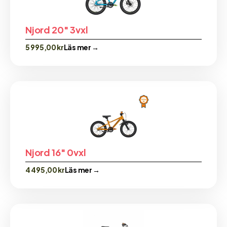
Njord 20″ 3vxl
5 995,00
kr
Läs mer →
Njord 16″ 0vxl
4 495,00
kr
Läs mer →