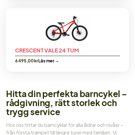
CRESCENT VALE 24 TUM
6 495,00
kr
Läs mer →
Hitta din perfekta barncykel –
rådgivning, rätt storlek och
trygg service
Hos oss hittar du barncyklar för alla åldrar och nivåer –
från första trampet till längre turer med familjen. Vi