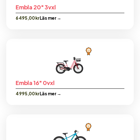
Embla 20″ 3vxl
6 495,00
kr
Läs mer →
Embla 16″ 0vxl
4 995,00
kr
Läs mer →