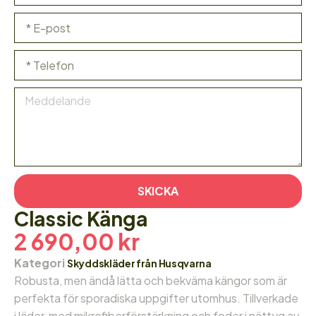
SKICKA
Classic Känga
2 690,00
kr
Kategori
Skyddskläder från Husqvarna
Robusta, men ändå lätta och bekväma kängor som är
perfekta för sporadiska uppgifter utomhus. Tillverkade
i läder, med mikrofiberförstärkning och foder i nättyg av