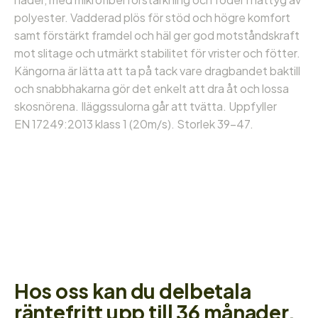
polyester. Vadderad plös för stöd och högre komfort
samt förstärkt framdel och häl ger god motståndskraft
mot slitage och utmärkt stabilitet för vrister och fötter.
Kängorna är lätta att ta på tack vare dragbandet baktill
och snabbhakarna gör det enkelt att dra åt och lossa
skosnörena. Iläggssulorna går att tvätta. Uppfyller
EN 17249:2013 klass 1 (20m/s). Storlek 39-47.
Hos oss kan du delbetala
räntefritt upp till 36 månader.