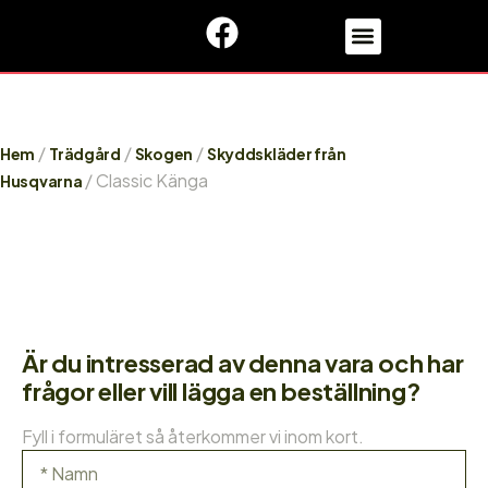
/
/
/
Hem
Trädgård
Skogen
Skyddskläder från
/ Classic Känga
Husqvarna
Är du intresserad av denna vara och har
frågor eller vill lägga en beställning?
Fyll i formuläret så återkommer vi inom kort.