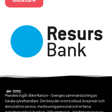
Ansök här
Mandels ingår i Bike Nation – Sveriges sammanslutning av
lokala cykelhandlare. Det betyder större utbud, bra priser och
ännu bättre service, med kunnig personal och erfarna
cykelmekaniker i butiken. Välkommen in – här finns massor av