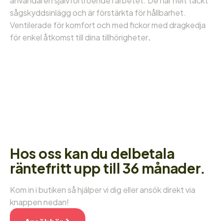
användaren självförtroende i arbetet. De har helt täckt
sågskyddsinlägg och är förstärkta för hållbarhet.
Ventilerade för komfort och med fickor med dragkedja
för enkel åtkomst till dina tillhörigheter
.
Hos oss kan du delbetala
räntefritt upp till 36 månader.
Kom in i butiken så hjälper vi dig eller ansök direkt via
knappen nedan!