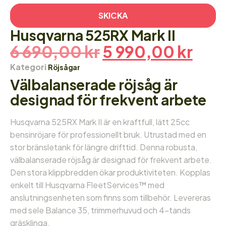
SKICKA
Husqvarna 525RX Mark II
6 690,00
kr
5 990,00
kr
Kategori
Röjsågar
Välbalanserade röjsåg är
designad för frekvent arbete
Husqvarna 525RX Mark II är en kraftfull, lätt 25cc
bensinröjare för professionellt bruk. Utrustad med en
stor bränsletank för längre drifttid. Denna robusta,
välbalanserade röjsåg är designad för frekvent arbete.
Den stora klippbredden ökar produktiviteten. Kopplas
enkelt till Husqvarna FleetServices™ med
anslutningsenheten som finns som tillbehör. Levereras
med sele Balance 35, trimmerhuvud och 4-tands
gräsklinga.