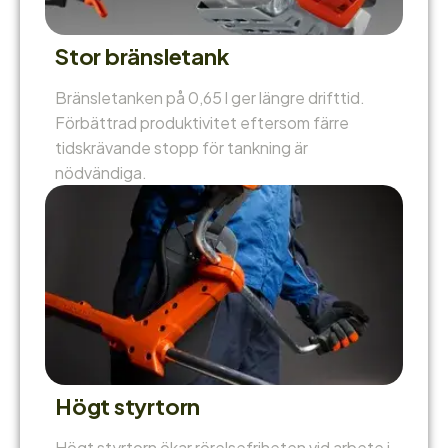
Stor bränsletank
Bränsletanken på 0,65 l ger längre drifttid.
Förbättrad produktivitet eftersom färre
tidskrävande stopp för tankning är
nödvändiga.
Högt styrtorn
Högt styrtorn ökar rörelsefriheten vid arbete i