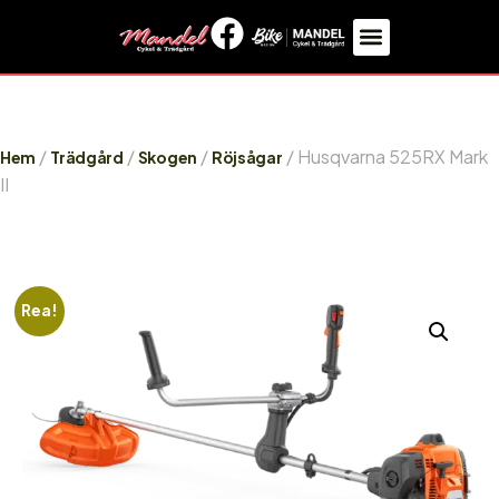
/
/
/
/ Husqvarna 525RX Mark
Hem
Trädgård
Skogen
Röjsågar
II
Rea!