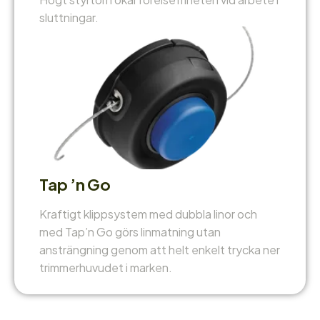
sluttningar.
Tap ’n Go
Kraftigt klippsystem med dubbla linor och
med Tap’n Go görs linmatning utan
ansträngning genom att helt enkelt trycka ner
trimmerhuvudet i marken.