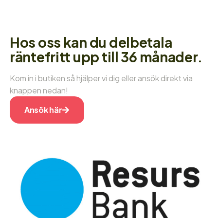
Hos oss kan du delbetala
räntefritt upp till 36 månader.
Kom in i butiken så hjälper vi dig eller ansök direkt via
knappen nedan!
Ansök här