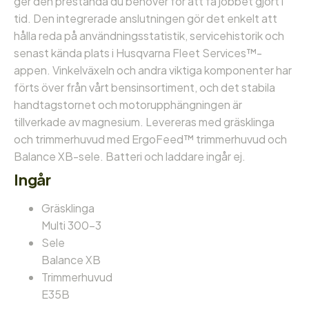
ger den prestanda du behöver för att få jobbet gjort i
tid. Den integrerade anslutningen gör det enkelt att
hålla reda på användningsstatistik, servicehistorik och
senast kända plats i Husqvarna Fleet Services™-
appen. Vinkelväxeln och andra viktiga komponenter har
förts över från vårt bensinsortiment, och det stabila
handtagstornet och motorupphängningen är
tillverkade av magnesium. Levereras med gräsklinga
och trimmerhuvud med ErgoFeed™ trimmerhuvud och
Balance XB-sele. Batteri och laddare ingår ej.
Ingår
Gräsklinga
Multi 300-3
Sele
Balance XB
Trimmerhuvud
E35B