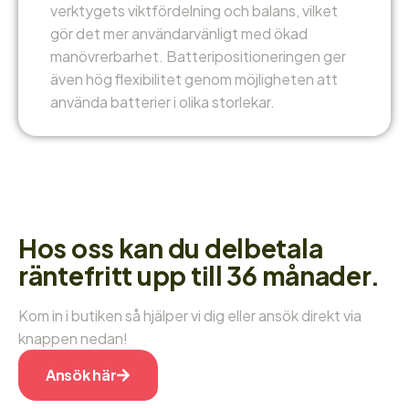
verktygets viktfördelning och balans, vilket
gör det mer användarvänligt med ökad
manövrerbarhet. Batteripositioneringen ger
även hög flexibilitet genom möjligheten att
använda batterier i olika storlekar.
Hos oss kan du delbetala
räntefritt upp till 36 månader.
Kom in i butiken så hjälper vi dig eller ansök direkt via
knappen nedan!
Ansök här