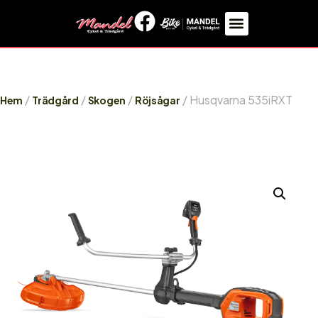
/
/
/
/ Husqvarna 535iRXT
Hem
Trädgård
Skogen
Röjsågar