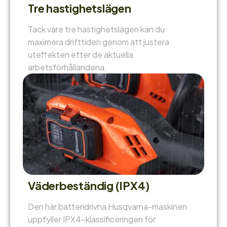
Tre hastighetslägen
Tack vare tre hastighetslägen kan du
maximera drifttiden genom att justera
uteffekten efter de aktuella
arbetsförhållandena.
Väderbeständig (IPX4)
Den här batteridrivna Husqvarna-maskinen
uppfyller IPX4-klassificeringen för