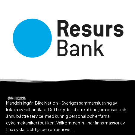
Mandels ingår i Bike Nation – Sveriges sammanslutning av
lokala cykelhandlare. Det betyder större utbud, bra priser och
ännu bättre service, med kunnig personal och erfarna
cykelmekaniker i butiken. Välkommen in – här finns massor av
fina cyklar och hjälpen du behöver.