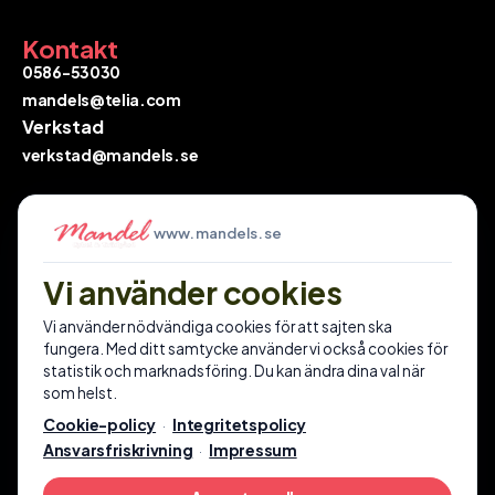
Kontakt
0586-53030
mandels@telia.com
Verkstad
verkstad@mandels.se​​​​​​​
Hitta till oss
www.mandels.se
Skogsbovägen 4A
Vi använder cookies
​​​​​​​691 47 Karlskoga
Vi använder nödvändiga cookies för att sajten ska
fungera. Med ditt samtycke använder vi också cookies för
Öppettider
statistik och marknadsföring. Du kan ändra dina val när
​​​​​​Månd – Fre: 10:00 – 18:00
som helst.
Lör: 10:00 – 14:00
Cookie-policy
Integritetspolicy
·
MANDEL CYKEL & TRÄDGÅRD AB — 2026. ALLA RÄTTIGHETER
FÖRBEHÅLLNA.
Ansvarsfriskrivning
Impressum
·
Mandels är din lokala specialist på cyklar, skogs- och
trädgårdsmaskiner i Karlskoga. Med egen verkstad, brett