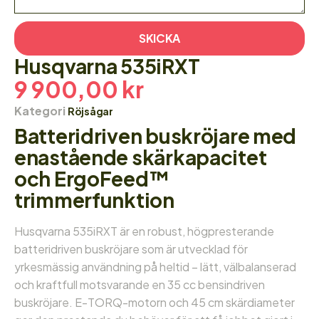
SKICKA
Husqvarna 535iRXT
9 900,00
kr
Kategori
Röjsågar
Batteridriven buskröjare med
enastående skärkapacitet
och ErgoFeed™
trimmerfunktion
Husqvarna 535iRXT är en robust, högpresterande
batteridriven buskröjare som är utvecklad för
yrkesmässig användning på heltid – lätt, välbalanserad
och kraftfull motsvarande en 35 cc bensindriven
buskröjare. E-TORQ-motorn och 45 cm skärdiameter