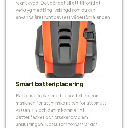
regnskydd. Det gör det till ett tillförlitligt
verktyg med lång livslängd som du kan
använda året runt oavsett väderförhållanden.
Smart batteriplacering
Batteriet är placerat horisontellt genom
maskinen för att minska risken för att smuts,
vatten, flis och damm kommer in i
batterifacket och orsakar problem i
anslutningen. Dessutom förbättrar det