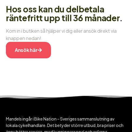
Hos oss kan du delbetala
räntefritt upp till 36 månader.
Kom in i butiken så hjälper vi dig eller ansök direkt via
knappen nedan!
Ansök här
Mandels ingår i Bike Nation – Sveriges sammanslutning av
lokala cykelhandlare. Det betyder större utbud, bra priser och
ännu bättre service, med kunnig personal och erfarna