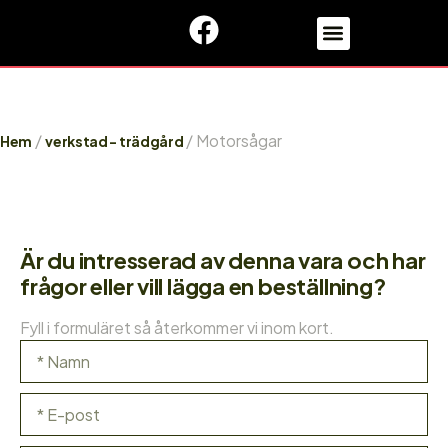
/
/ Motorsågar
Hem
verkstad - trädgård
Är du intresserad av denna vara och har
frågor eller vill lägga en beställning?
Fyll i formuläret så återkommer vi inom kort.